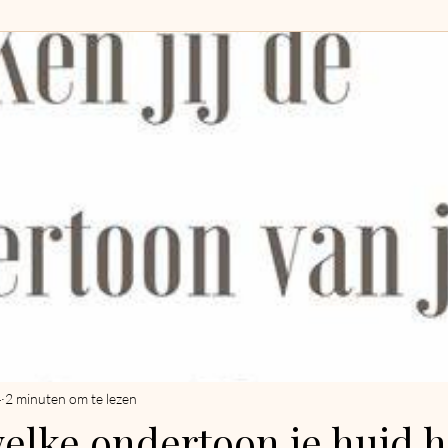
4
2 minuten om te lezen
welke ondertoon je huid h