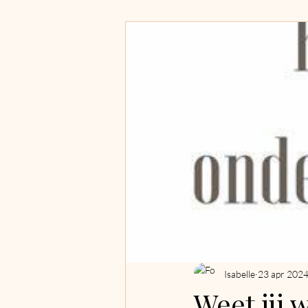
Zelfzorg en inspiratie
Isabelle
23 apr 202
Weet jij 