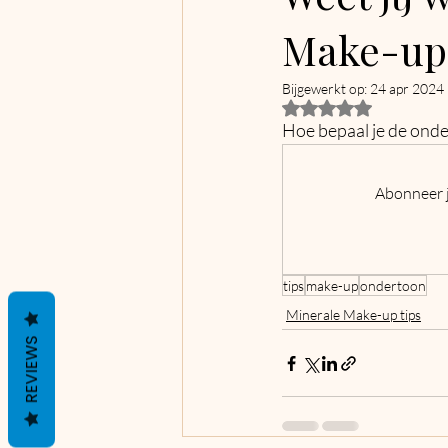
Make-up 
Bijgewerkt op:
24 apr 2024
Beoordeeld met NaN 
Hoe bepaal je de onde
Abonneer j
tips
make-up
ondertoon
Minerale Make-up tips
REVIEWS