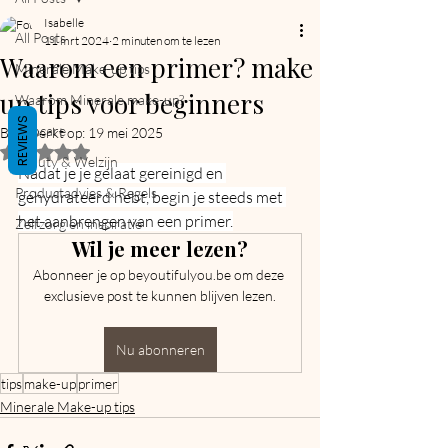
Isabelle
All Posts
11 mrt 2024
2 minuten om te lezen
Waarom een primer? make
Minerale Make-up tips
up tips voor beginners
Waarom Minerale make-up?
REVIEWS
Skincare
Bijgewerkt op:
19 mei 2025
Beoordeeld met NaN uit 5 sterren.
Beauty & Welzijn
Nadat je je gelaat gereinigd en 
Productadvies & Regels
gehydrateerd hebt, begin je steeds met 
het aanbrengen van een primer.
Zelfzorg en inspiratie
Wil je meer lezen?
Abonneer je op beyoutifulyou.be om deze 
exclusieve post te kunnen blijven lezen.
Nu abonneren
tips
make-up
primer
Minerale Make-up tips