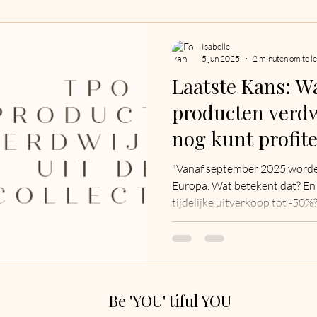
Isabelle
5 jun 2025
2 minuten om te l
Laatste Kans: 
producten verdwi
nog kunt profit
"Vanaf september 2025 word
Europa. Wat betekent dat? En 
tijdelijke uitverkoop tot -50%?
Be 'YOU' tiful YOU