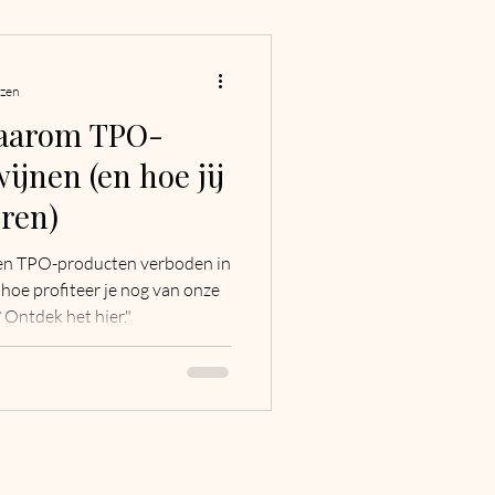
ezen
Waarom TPO-
jnen (en hoe jij
eren)
en TPO-producten verboden in
hoe profiteer je nog van onze
 Ontdek het hier."