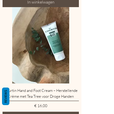
In winkelwagen
Courtin Hand and Foot Cream – Herstellende
REVIEWS
Crème met Tea Tree voor Droge Handen
Prijs
€ 16,00