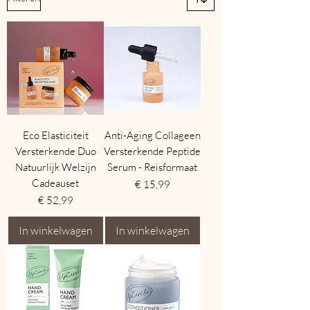
Eco Elasticiteit
Anti-Aging Collageen
Versterkende Duo
Versterkende Peptide
Natuurlijk Welzijn
Serum - Reisformaat
Cadeauset
Prijs
€ 15,99
Prijs
€ 52,99
In winkelwagen
In winkelwagen