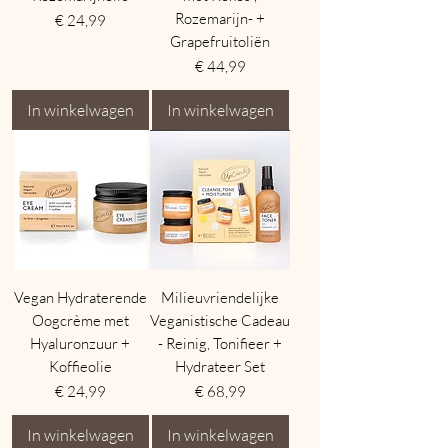
Rozemarijn- +
Prijs
€ 24,99
Grapefruitoliën
Prijs
€ 44,99
In winkelwagen
In winkelwagen
Vegan Hydraterende
Milieuvriendelijke
Oogcrème met
Veganistische Cadeau
Hyaluronzuur +
- Reinig, Tonifieer +
Koffieolie
Hydrateer Set
Prijs
Prijs
€ 24,99
€ 68,99
In winkelwagen
In winkelwagen