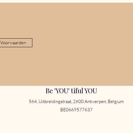
 Voorwaarden
Be 'YOU' tiful YOU
564, Uitbreidingstraat, 2600 Antwerpen, Belgium
BE0669577637