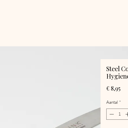
Steel C
Hygiene
Pri
€ 8,95
Aantal
*