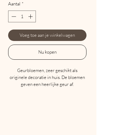
Aantal
*
Voeg toe aan je winkelwagen
Nu kopen
Geurbloemen, zeer geschikt als
originele decoratie in huis. De bloemen
geven een heerlijke geur af.
Het beste zijn de geurbloemen te ruiken
in een wat kleinere ruimte zoals het
toilet of badkamer. Je kunt de bloem leuk
decoreren op een mooi schoteltje.
Besteleenheid: per stuk
Verpakt in een kunstof doosje
Afmeting bloem: 12 cm