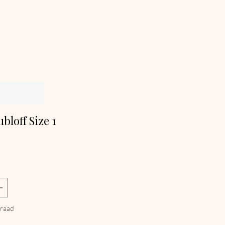
bloff Size 1
js
rraad