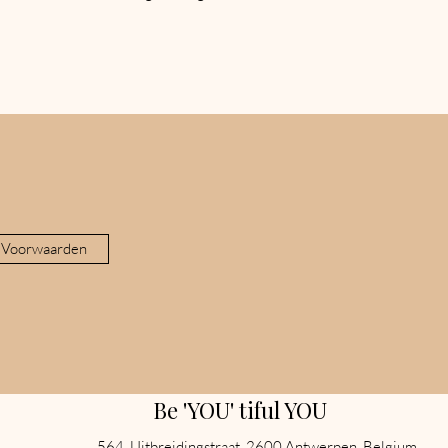
synthetisch haar
 Voorwaarden
Be 'YOU' tiful YOU
564, Uitbreidingstraat, 2600 Antwerpen, Belgium