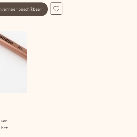
 wanneer beschikbaar
 van
 het