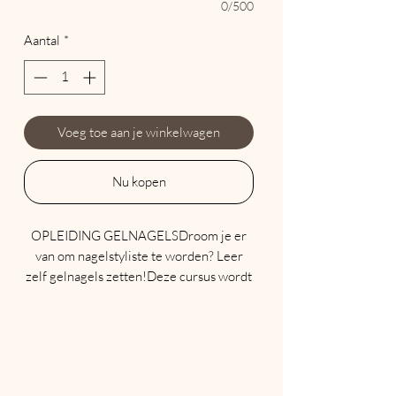
0/500
Aantal
*
Voeg toe aan je winkelwagen
Nu kopen
OPLEIDING GELNAGELSDroom je er
van om nagelstyliste te worden? Leer
zelf gelnagels zetten!Deze cursus wordt
in privée gegeven zodat alle aandacht
naar jou gaat.Je hebt geen eerdere
ervaring of training nodig om deel te
nemen. Je bent wel minimum 18 jaar.De
lessen gaan door in mijn studio in