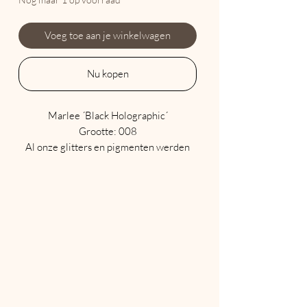
Voeg toe aan je winkelwagen
Nu kopen
Marlee ´Black Holographic´
Grootte: 008
Al onze glitters en pigmenten werden
geproduceerd volgens de EU wetgeving,
zijn gecertificeerd voor veilig gebruik op
nagels en huid, en veroorzaken geen
allergische reacties.