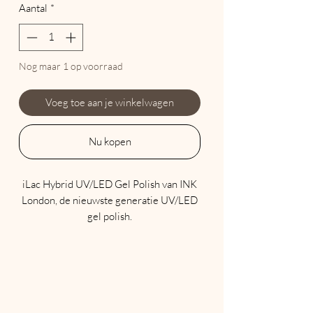
Aantal
*
Nog maar 1 op voorraad
Voeg toe aan je winkelwagen
Nu kopen
iLac Hybrid UV/LED Gel Polish van INK
London, de nieuwste generatie UV/LED
gel polish.
Maak komaf met traditionele soak offs
die uw natuurlijke nagels beschadigen en
een eeuwigheid duren om te
verwijderen.
iLac wordt aangebracht zoals een
traditionele nagellak, zorgt voor een