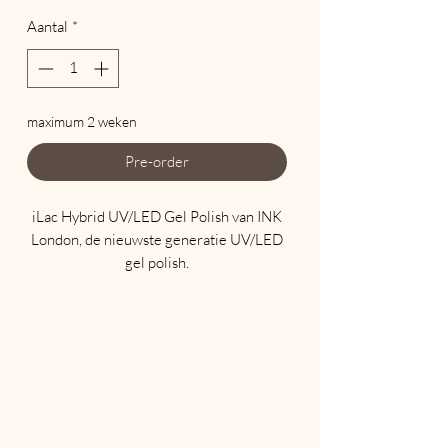
Aantal
*
maximum 2 weken
Pre-order
iLac Hybrid UV/LED Gel Polish van INK
London, de nieuwste generatie UV/LED
gel polish.
Maak komaf met traditionele soak offs
die uw natuurlijke nagels beschadigen en
een eeuwigheid duren om te
verwijderen.
iLac wordt aangebracht zoals een
traditionele nagellak, zorgt voor een
perfecte manicure zonder schilfering en
gaat tot wel 3 weken mee.