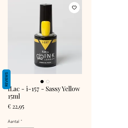
REVIEWS
iLac - i-157 - Sassy Yellow
15ml
Prijs
€ 22,95
Aantal
*