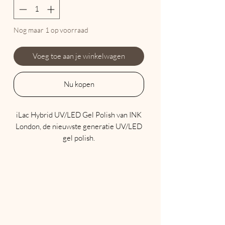
Nog maar 1 op voorraad
Voeg toe aan je winkelwagen
Nu kopen
iLac Hybrid UV/LED Gel Polish van INK
London, de nieuwste generatie UV/LED
gel polish.
Maak komaf met traditionele soak offs
die uw natuurlijke nagels beschadigen en
een eeuwigheid duren om te
verwijderen.
iLac wordt aangebracht zoals een
traditionele nagellak, zorgt voor een
perfecte manicure zonder schilfering en