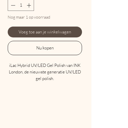
Nog maar 1 op voorraad
Voeg toe aan je winkelwagen
Nu kopen
iLac Hybrid UV/LED Gel Polish van INK
London, de nieuwste generatie UV/LED
gel polish.
Maak komaf met traditionele soak offs
die uw natuurlijke nagels beschadigen en
een eeuwigheid duren om te
verwijderen.
iLac wordt aangebracht zoals een
traditionele nagellak, zorgt voor een
perfecte manicure zonder schilfering en