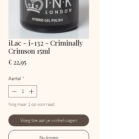
iLac - i-132 - Criminally
Crimson 15ml
Prijs
€ 22,95
Aantal
*
Nog maar 1 op voorraad
Voeg toe aan je winkelwagen
Nu kopen