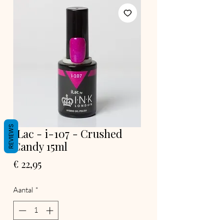
REVIEWS
iLac - i-107 - Crushed
Candy 15ml
Prijs
€ 22,95
Aantal
*