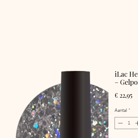
iLac He
– Gelpo
Pr
€ 22,95
Aantal
*