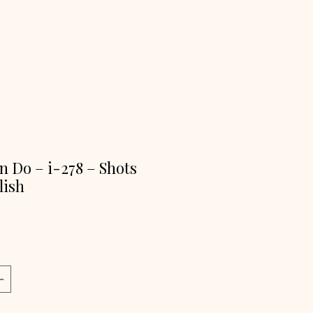
n Do – i-278 – Shots
lish
ijs