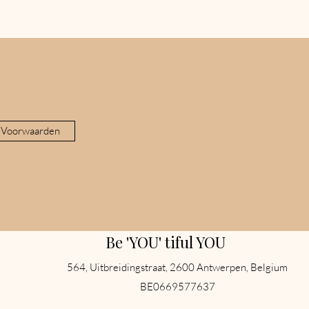
perfecte manicure zonder schilfering en gaat tot wel 3 weken mee
Het kan gemakkelijk verwijderd worden in amper 8 minuten met o
Remover.
Ook geschikt om te gebruiken als kleur op elk systeem.
Uitharden: 30sec in een Led lamp.
Opgelet: kleuren kunnen afwijken omwille van de beeldscherm instell
 Voorwaarden
Be 'YOU' tiful YOU
564, Uitbreidingstraat, 2600 Antwerpen, Belgium
BE0669577637