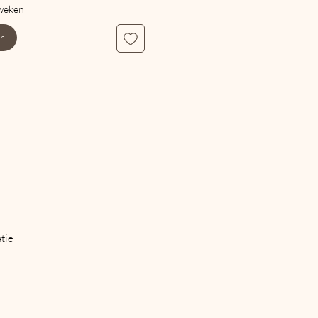
weken
r
tie
een