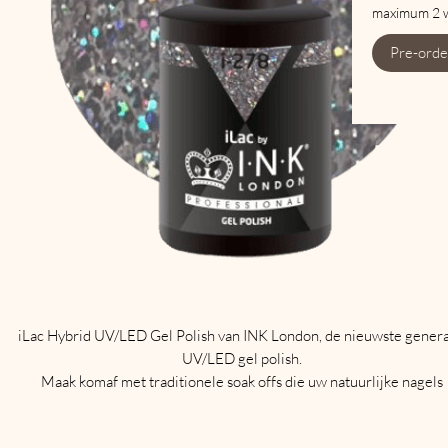
maximum 2 
Pre-orde
iLac Hybrid UV/LED Gel Polish van INK London, de nieuwste genera
UV/LED gel polish.
Maak komaf met traditionele soak offs die uw natuurlijke nagels
beschadigen en een eeuwigheid duren om te verwijderen.
iLac wordt aangebracht zoals een traditionele nagellak, zorgt voor 