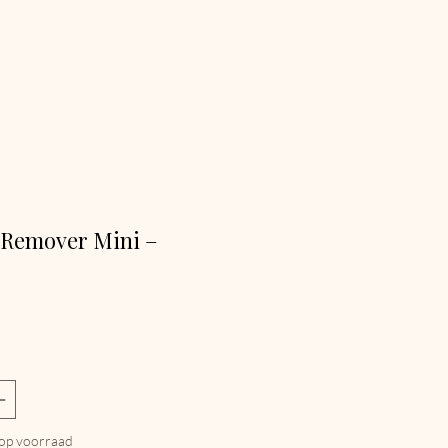
 Remover Mini –
js
op voorraad