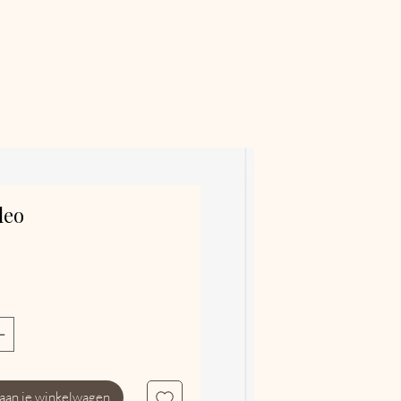
leo
js
 aan je winkelwagen