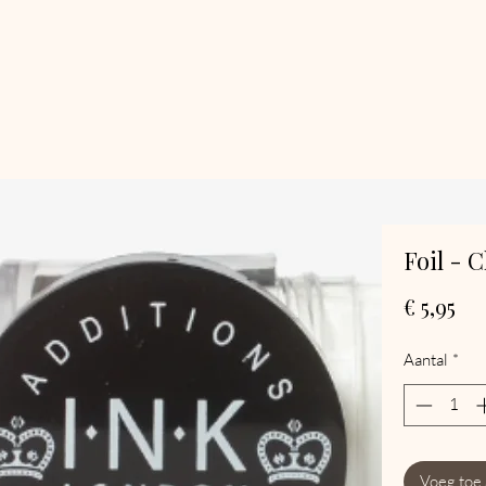
Foil - C
Pri
€ 5,95
Aantal
*
Voeg toe