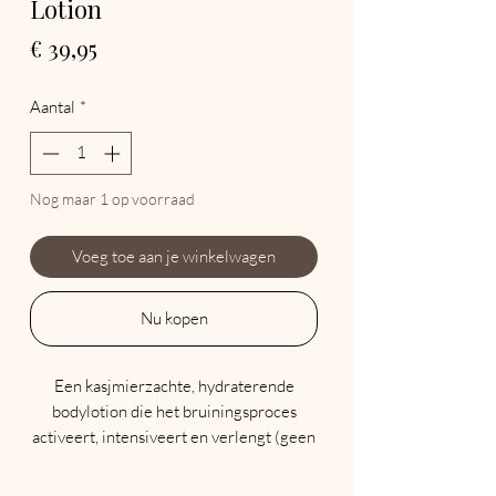
Lotion
Prijs
€ 39,95
Aantal
*
Nog maar 1 op voorraad
Voeg toe aan je winkelwagen
Nu kopen
Een kasjmierzachte, hydraterende
bodylotion die het bruiningsproces
activeert, intensiveert en verlengt (geen
self-tan formule). Deze
bruiningsversnellende formule bevat o.a.