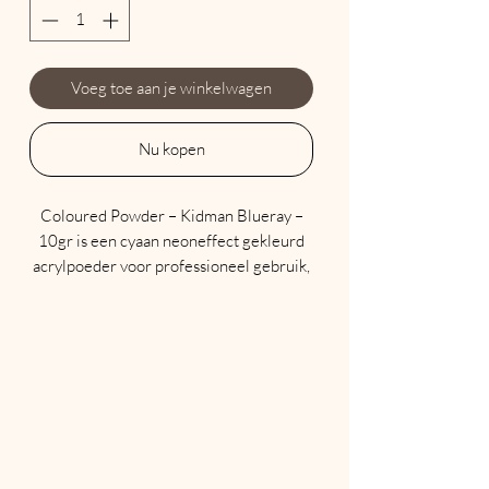
Voeg toe aan je winkelwagen
Nu kopen
Coloured Powder – Kidman Blueray –
10gr is een cyaan neoneffect gekleurd
acrylpoeder voor professioneel gebruik,
ontworpen voor gebruik met het
Acrylink-assortiment van professionele
monomeren. Alle Acrylink kleurpoeders
zijn hoog gepigmenteerd en kunnen
worden gebruikt voor design of als full
cover. Door de toevoeging van een
kristalheldere Alaska-acrylink gaat je
aankoop van gekleurd poeder natuurlijk