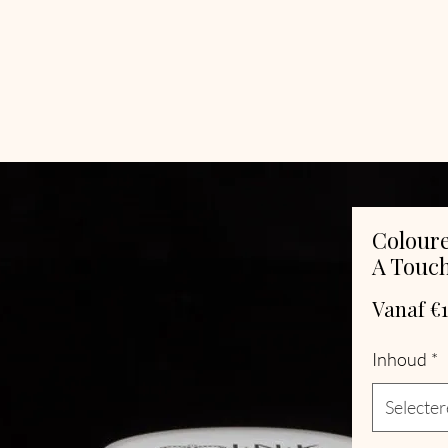
Colour
A Touch
Vanaf
€1
Inhoud
*
Selecte