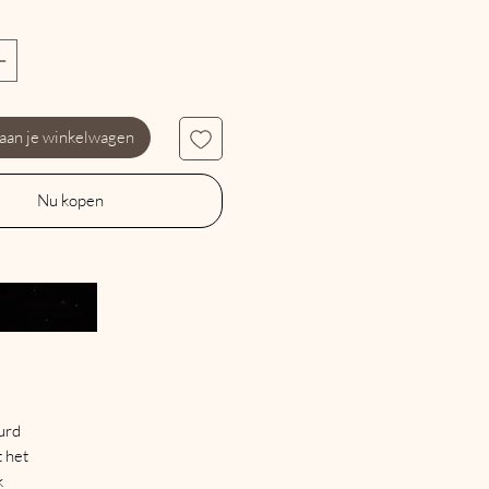
 aan je winkelwagen
Nu kopen
urd
 het
k