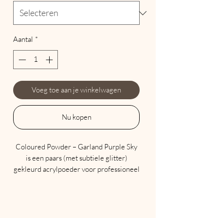
Aantal
*
Voeg toe aan je winkelwagen
Nu kopen
Coloured Powder – Garland Purple Sky
is een paars (met subtiele glitter)
gekleurd acrylpoeder voor professioneel
gebruik, ontworpen voor gebruik met
het Acrylink-assortiment van
professionele monomeren. Alle Acrylink
kleurpoeders zijn hoog gepigmenteerd