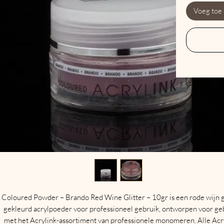
Voeg toe
Coloured Powder – Brando Red Wine Glitter – 10gr is een rode wijn g
gekleurd acrylpoeder voor professioneel gebruik, ontworpen voor ge
met het Acrylink-assortiment van professionele monomeren. Alle Acr