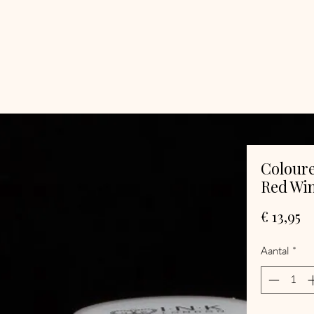
Colour
Red Win
Pr
€ 13,95
Aantal
*