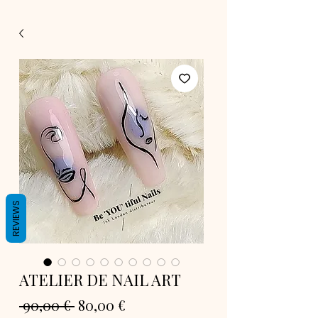
REVIEWS
ATELIER DE NAIL ART
Prix original
Prix promotionnel
 90,00 € 
80,00 €