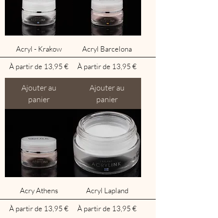
Acryl - Krakow
Acryl Barcelona
Prix promotionnel
Prix promotionnel
À partir de
13,95 €
À partir de
13,95 €
Ajouter au
Ajouter au
panier
panier
Acry Athens
Acryl Lapland
Prix promotionnel
Prix promotionnel
À partir de
13,95 €
À partir de
13,95 €