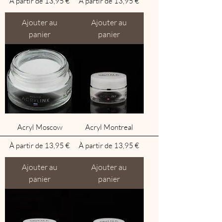
Prix promotionnel
Prix promotionnel
À partir de
13,95 €
À partir de
13,95 €
Ajouter au
Ajouter au
panier
panier
Acryl Moscow
Acryl Montreal
Prix promotionnel
Prix promotionnel
À partir de
13,95 €
À partir de
13,95 €
Ajouter au
Ajouter au
panier
panier