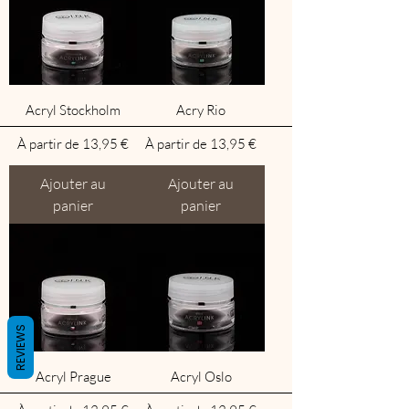
Acryl Stockholm
Acry Rio
Prix promotionnel
Prix promotionnel
À partir de
13,95 €
À partir de
13,95 €
Ajouter au
Ajouter au
panier
panier
REVIEWS
Acryl Prague
Acryl Oslo