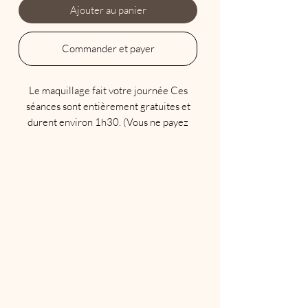
Ajouter au panier
Commander et payer
Le maquillage fait votre journée Ces
séances sont entièrement gratuites et
durent environ 1h30. (Vous ne payez
donc que votre forfait) Un maquilleur
Bellapierre vous apprend à briller
complètement pendant les vacances, par
exemple, et comment être super beau de
manière simple et rapide, chaque jour
encore et encore. Après tout, c'est ce
que nous voulons tous. Vous recevrez un
joli package Silver avec une très belle
réduction! Ainsi vous pouvez facilement
suivre et pratiquer tout à la maison étape
par étape. Lors de la COMMANDE,