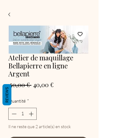
Atelier de maquillage
Bellapierre en ligne
Argent
Prix original
Prix promotionnel
 50,00 € 
40,00 €
REVIEWS
Quantité
*
Il ne reste que 2 article(s) en stock