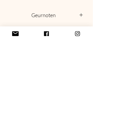
vastlegt. Met een levendige uitstraling
en een bloemige compositie
Geurnoten
Topnoten: Houtachtig en Bloemig
Bergamot
Hartnoot
Ruibarbo
Basisnoot
Lichi
politique de confidentialité
Termes et conditions