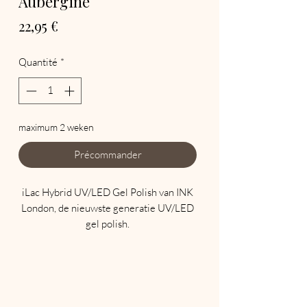
Aubergine
Prix
22,95 €
Quantité
*
maximum 2 weken
Précommander
iLac Hybrid UV/LED Gel Polish van INK
London, de nieuwste generatie UV/LED
gel polish.
Maak komaf met traditionele soak offs
die uw natuurlijke nagels beschadigen en
een eeuwigheid duren om te
verwijderen.
iLac wordt aangebracht zoals een