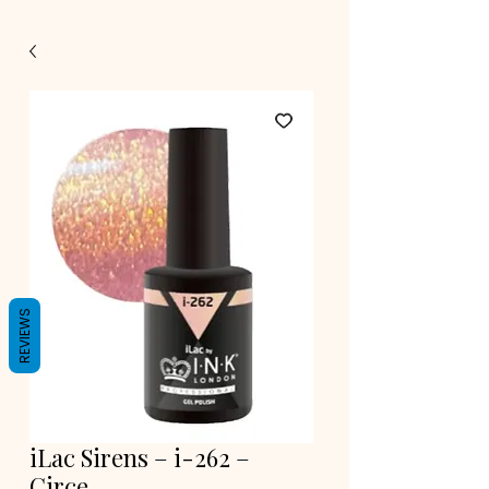
REVIEWS
iLac Sirens – i-262 –
Circe