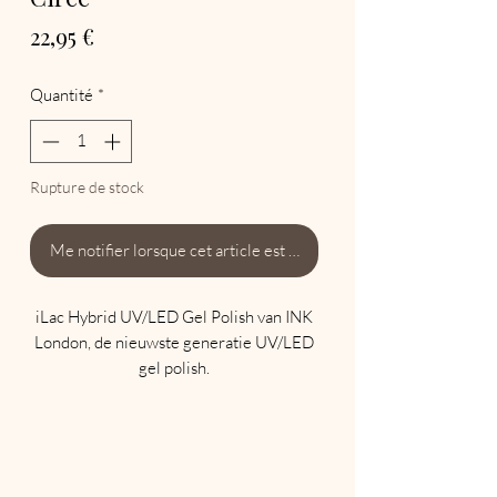
Prix
22,95 €
Quantité
*
Rupture de stock
Me notifier lorsque cet article est disponible
iLac Hybrid UV/LED Gel Polish van INK
London, de nieuwste generatie UV/LED
gel polish.
Maak komaf met traditionele soak offs
die uw natuurlijke nagels beschadigen en
een eeuwigheid duren om te
verwijderen.
iLac wordt aangebracht zoals een