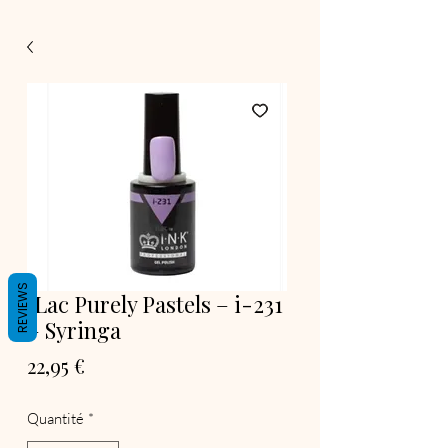
REVIEWS
iLac Purely Pastels – i-231
– Syringa
Prix
22,95 €
Quantité
*