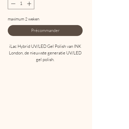
maximum 2 weken
Précommander
iLac Hybrid UV/LED Gel Polish van INK
London, de nieuwste generatie UV/LED
gel polish.
Maak komaf met traditionele soak offs
die uw natuurlijke nagels beschadigen en
een eeuwigheid duren om te
verwijderen.
iLac wordt aangebracht zoals een
traditionele nagellak, zorgt voor een
perfecte manicure zonder schilfering en
gaat tot wel 3 weken mee.
Het kan gemakkelijk verwijderd worden
in amper 8 minuten met onze Remover.