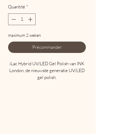
Quantité
*
maximum 2 weken
Précommander
iLac Hybrid UV/LED Gel Polish van INK
London, de nieuwste generatie UV/LED
gel polish.
Maak komaf met traditionele soak offs
die uw natuurlijke nagels beschadigen en
een eeuwigheid duren om te
verwijderen.
iLac wordt aangebracht zoals een
traditionele nagellak, zorgt voor een
perfecte manicure zonder schilfering en
gaat tot wel 3 weken mee.