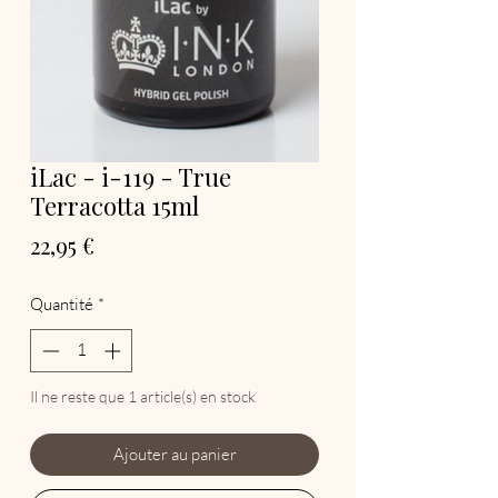
iLac - i-119 - True
Terracotta 15ml
Prix
22,95 €
Quantité
*
Il ne reste que 1 article(s) en stock
Ajouter au panier