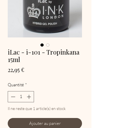
iLac - i-101 - Tropinkana
15ml
Prix
22,95 €
Quantité
*
Il ne reste que 1 article(s) en stock
Ajouter au panier