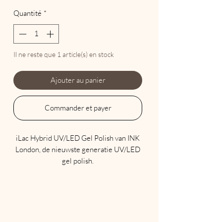
Quantité
*
Il ne reste que 1 article(s) en stock
Ajouter au panier
Commander et payer
iLac Hybrid UV/LED Gel Polish van INK
London, de nieuwste generatie UV/LED
gel polish.
Maak komaf met traditionele soak offs
die uw natuurlijke nagels beschadigen en
een eeuwigheid duren om te
verwijderen.
iLac wordt aangebracht zoals een