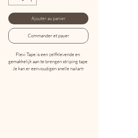
Ajouter au panier
Commander et payer
Flexi Tape is een zelfklevende en 
gemakkelijk aan te brengen striping tape.

Je kan er eenvoudigen snelle nailart-
ontwerpen mee maken.

Toepassingsinstructies:

1. Verwijder de kleeflaag van uw kleur 
met een kleine hoeveelheid Green Tea 
Cleaner.

2. Knip je Flexi Tape op de gewenste 
lengte en plak deze op de nagel.

3. Zorg ervoor dat je een zeer kleine 