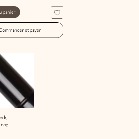
u panier
Commander et payer
erk,
 nog