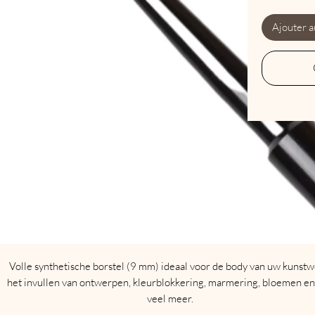
Ajouter a
Volle synthetische borstel (9 mm) ideaal voor de body van uw kunstw
het invullen van ontwerpen, kleurblokkering, marmering, bloemen en
veel meer.
Met dop om je penseel te sluiten.