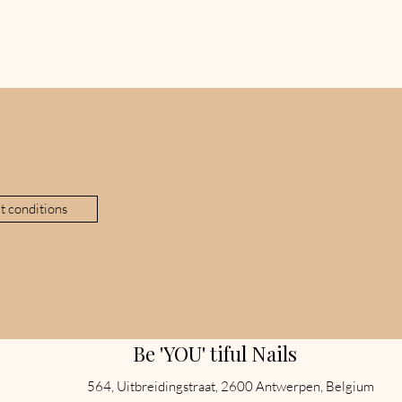
t conditions
Be 'YOU' tiful Nails
564, Uitbreidingstraat, 2600 Antwerpen, Belgium