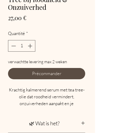
Onzuiverhed
Prix
27,00 €
Quantité
*
verwachtte levering max 2 weken
Précommander
Krachtig kalmerend serum met tea tree-
olie dat roodheid vermindert,
onzuiverheden aanpakt en je
huidbarrière versterkt. Ideaal voor de
gevoelige of acnégevoelige huid.
🌿 Wat is het?