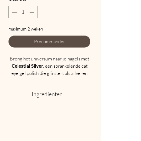
maximum 2 weken
Précommander
Breng het universum naar je nagels met
Celestial Silver
, een sprankelende cat
eye gel polish die glinstert als zilveren
sterrenlicht. Perfect om een etherisch
galaxy-effect te creëren dat verandert
Ingredienten
bij elke hoek.
Wat je zal waarderen:
INCI:
Acrylates Copolymer,
Prachtig cat eye magnetisch effect
Hydroxypropyl Methacrylate,
voor een meerlagige, dimensierijke
Hydroxycyclohexyl Phenyl Ketone, Bis-
finish
Trimethylbenzoyl Phenylphosphine
Langdurig draagcomfort met een
Oxide, Silica.
ongelooflijke glans