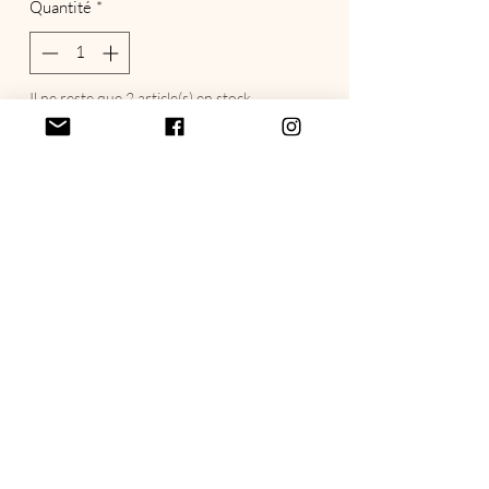
Quantité
*
Il ne reste que 2 article(s) en stock
Ajouter au panier
Commander et payer
politique de confidentialité
Termes et conditions