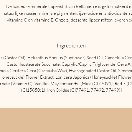
De luxueuze minerale lippenstift van Bellápierre is geformuleerd 
natuurlijke wassen, minerale pigmenten, ijzeroxide en antioxidanten 
vitamine C en vitamine E. Onze zijdezachte lippenstiften leveren 
hydraterende kleur die de hele dag blijft. De minerale pigmenten zo
voor een natuurlijke bescherming tegen de zon. De lippenstiften v
Bellpierre bevatten geen lanoline, bismutoxychloride of parabenen.
Ingredienten
minerale lippenstiften zijn niet synthetisch en hebben een kleur die 
houdt. De minerale lippenstift voelt erg licht en natuurlijk aan en zal 
 (Castor Oil), Helianthus Annuus (Sunflower) Seed Oil, Candelilla Cer
blijven zonder zwaar of plakkerig aan te voelen.
Castor Isostearate Succinate, Caprylic/Capric Triglyceride, Cera A
icia Cerifera Cera (Carnauba Wax), Hydrogenated Castor Oil, Simmon
Honeysuckle) Flower Extract, Lonicera Japonica (Honeysuckle) Flower E
orbate (Vitamin C), Vanillin. May contain +/- [Mica (CI77091), Red 7 
(CI15850:1), Iron Oxides (CI77491, 77492, 77499)]