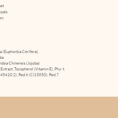
met
zoals
een
rgen
an
 Deze
lang
lang
a (Euphorbia Cerifera),
lba
dsia Chinensis (Jojoba)
xtract, Tocopherol (Vitamin E), Phy- t
(CI45410:2), Red 6 (CI15850), Red 7