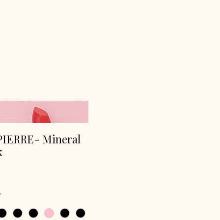
IERRE- Mineral
k
rix
*