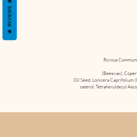
REVIEWS
Ricinus Communis
(Beeswax), Copern
Oil Seed, Lonicera Caprifolium (
osterol, Tetrahexyldecyl Asc