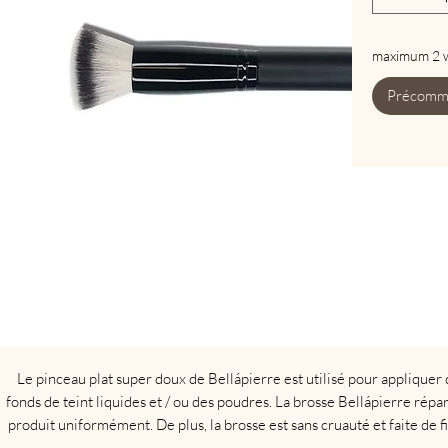
maximum 2 
Précomm
Le pinceau plat super doux de Bellápierre est utilisé pour appliquer
fonds de teint liquides et / ou des poudres. La brosse Bellápierre répart
produit uniformément. De plus, la brosse est sans cruauté et faite de f
100% synthétiques qui ne perdent pas de poils.