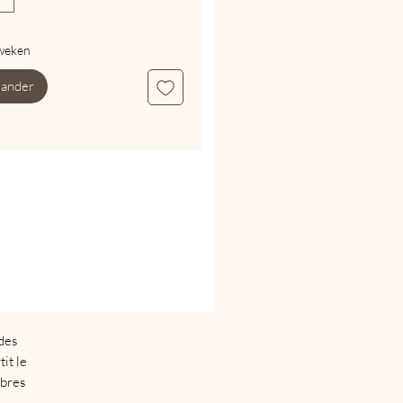
weken
ander
 des
it le
ibres