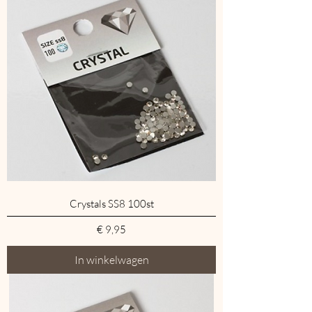
Crystals SS8 100st
Prijs
€ 9,95
In winkelwagen