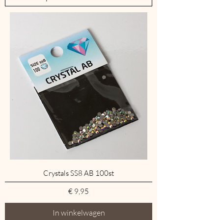
Crystals SS8 AB 100st
Prijs
€ 9,95
In winkelwagen