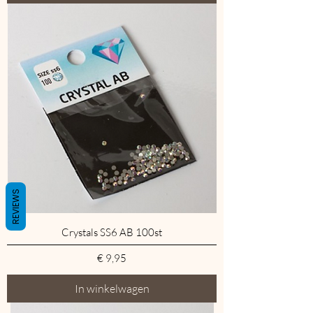
REVIEWS
Crystals SS6 AB 100st
Prijs
€ 9,95
In winkelwagen