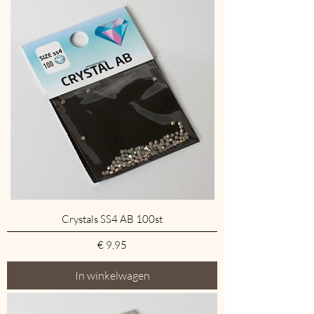
Crystals SS4 AB 100st
Prijs
€ 9,95
In winkelwagen